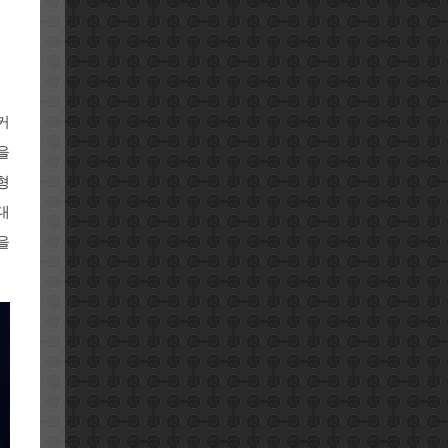
커
을
형
대
을