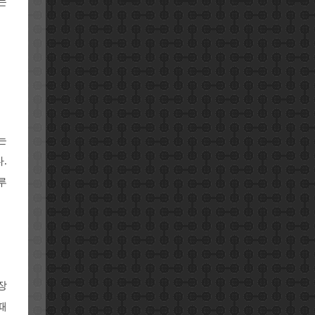
는
는
.
루
장
때