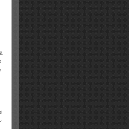
코
이
어
넷
서