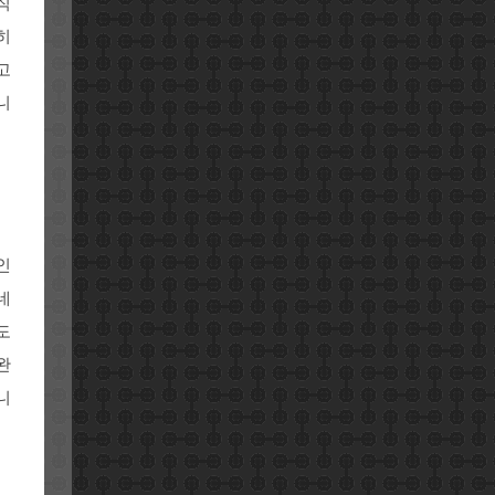
직
히
고
니
인
네
도
완
니