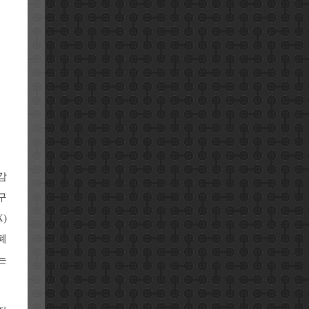
감
구
)
폐
는