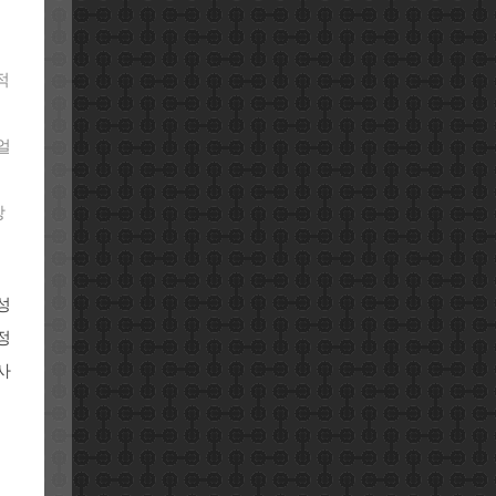
적
얼
방
성
정
사