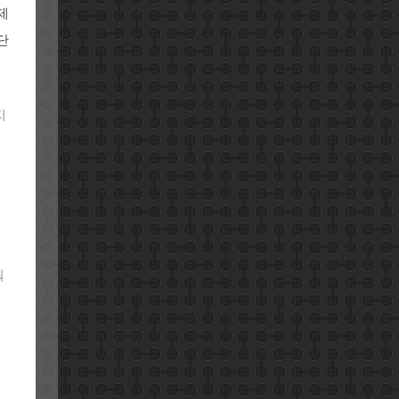
제
단
지
이
워