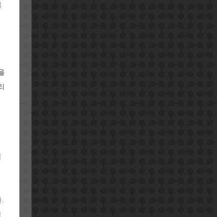
질
을
리
지
.
원