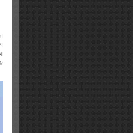
비
직
혜
알