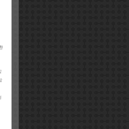
한
할
할
형
입