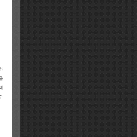
하
을
제
수