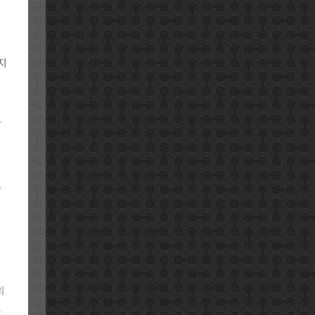
지
과
,
세
의
융