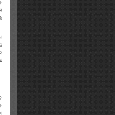
.
품
층
신
권
재
필
수
.
비