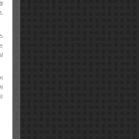
경
,
스
는
상
비
처
으