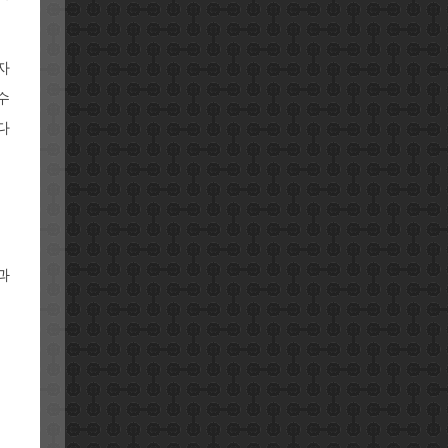
자
수
다
과