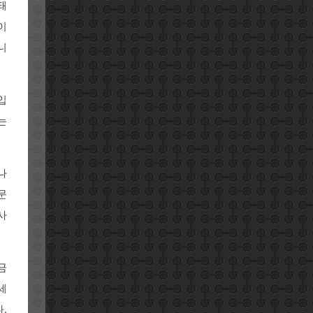
돼
이
니
입
는
나
문
사
금
세
.