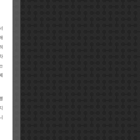
서
매
려
차
는
헤
행
지
니