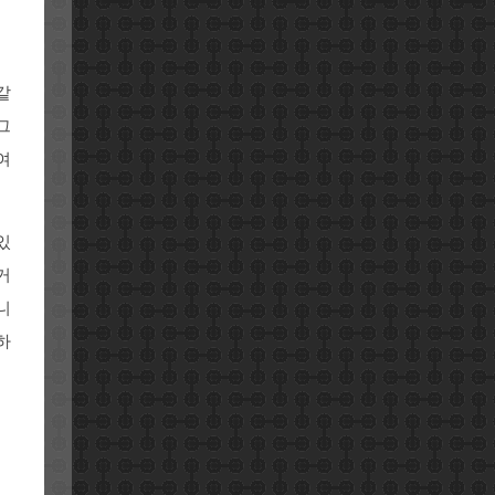
같
그
여
있
거
니
하