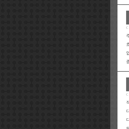
C
종
C
뒤