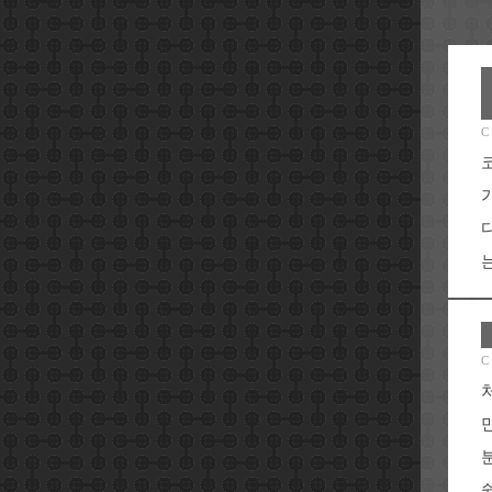
C
는
C
쉽