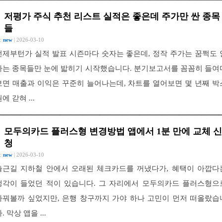
저평가 주식 추천 리스트 실적은 좋은데 주가만 싼 종목
들
 :
new
| 2026-03-10
언제부턴가 실적 발표 시즌마다 숫자는 좋은데, 정작 주가는 꿈쩍도 
하는 종목들만 눈에 밟히기 시작했습니다. 분기보고서를 꼼꼼히 들여
보면 매출과 이익은 꾸준히 늘어나는데, 차트를 열어보면 몇 년째 박
에 갇혀 ...
모두의카드 플러스형 변경방법 앱에서 1분 만에 교체 신
청
 :
new
| 2026-03-10
출근길 지하철 안에서 오래된 체크카드를 꺼냈다가, 혜택이 아깝다
생각이 들었던 적이 있습니다. 그 자리에서 모두의카드 플러스형으
바꿔볼까 싶었지만, 은행 창구까지 가야 하나 고민이 먼저 떠올랐습
. 막상 앱을 ...