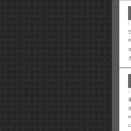
C
권
C
다