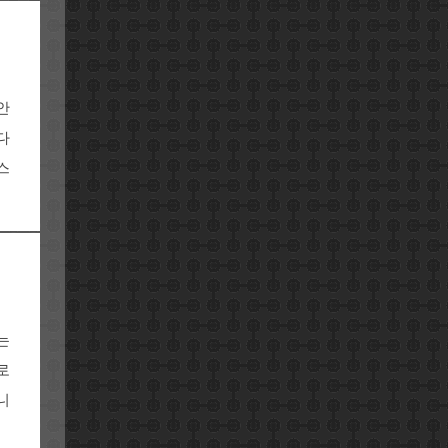
안
다
스
는
로
니