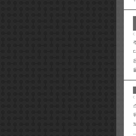
C
을
C
..