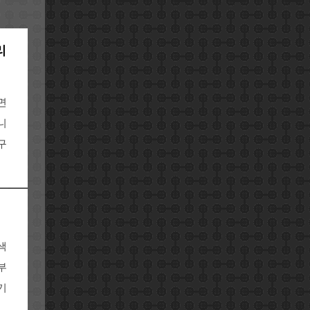
리
면
니
구
색
부
기