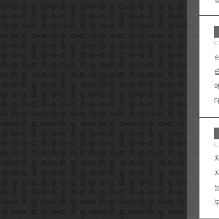
C
데
C
부