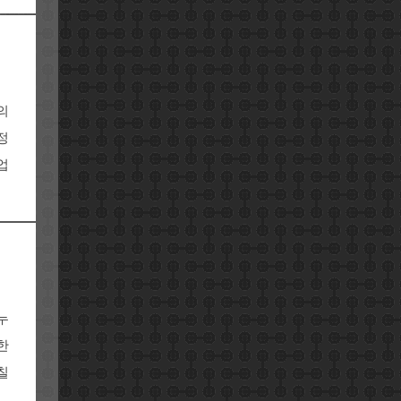
의
정
업
정
누
한
칠