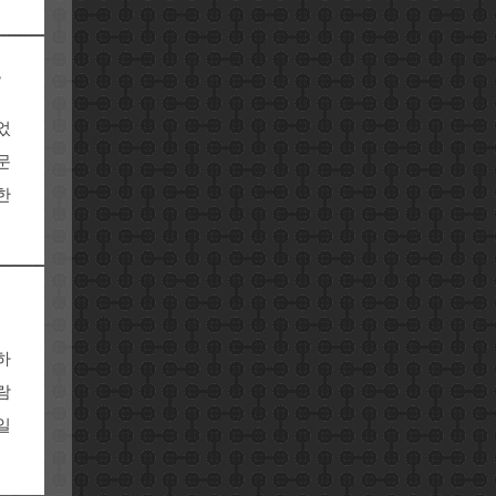
드
었
문
한
하
람
일