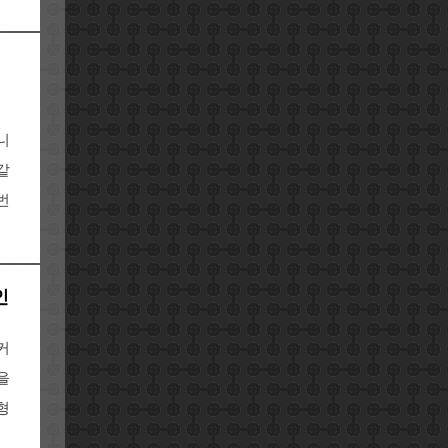
정
니
같
번
인
커
을
형