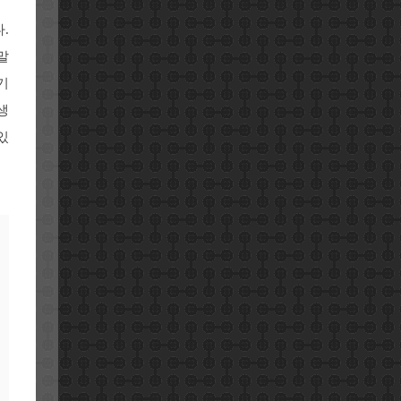
.
말
기
생
있