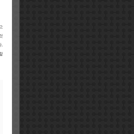
으
것
.
할