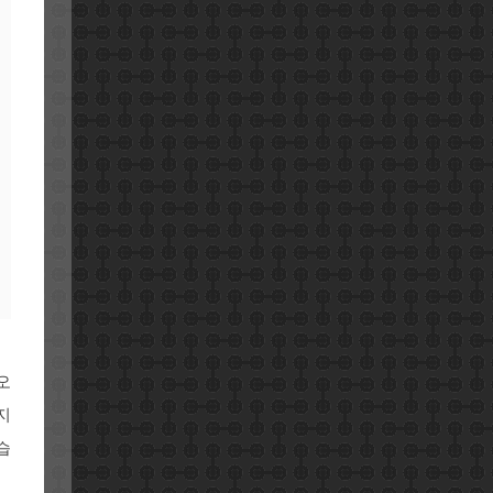
오
지
습