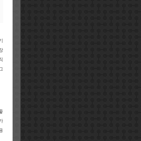
기
장
직
그
좋
가
용