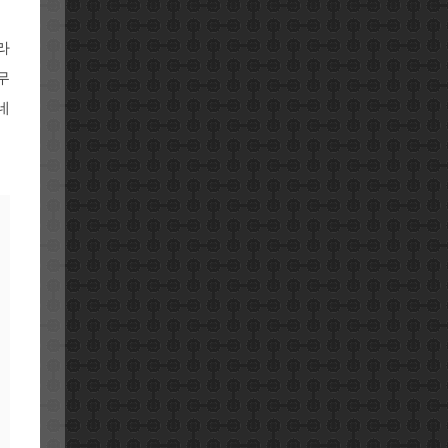
라
무
네