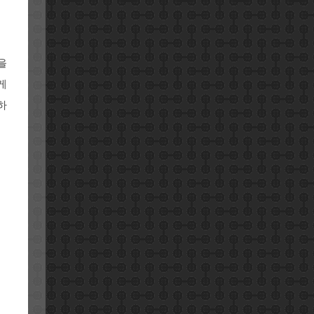
을
게
하